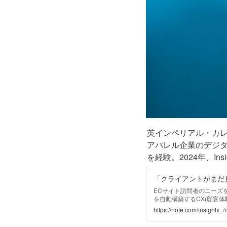
英インペリアル・カレッジ・
アパレル企業のデジタ
を経験。2024年、Ins
ECサイト訪問者のニーズ
を自動構築するCX(顧客体験
スタートアップ、InsightX。
https://note.com/insightx
は、約4年間のコンサルタ
クトに携わった後、Insig