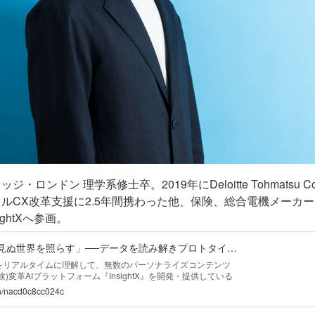
ロンドン 理学系修士卒。2019年にDeloitte Tohmatsu Co
ルCX改革支援に2.5年間携わった他、保険、総合電機メーカ
ightXへ参画。
「クライアントがまだ見ぬ世界を照らす」──データを読み解きプロトタイプを示すDeployment Strategistという先導者｜InsightX
をリアルタイムに理解して、無数のパーソナライズコンテンツ
)変革AIプラットフォーム『InsightX』を開発・提供している
 同社のDeployment Strategist(以下、DS)を務める香取宏和氏
_/n/nacd0c8cc024c
ント経験を持ち、その中で企業のデジタルCX改革支援プロジェ
htXにジョインしました。 高い技術力に惹かれてInsightXにジョ